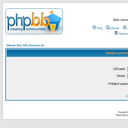
Bolo zaved
FAQ
Hľadať
Nastav
Obsah fóra hifi.slovanet.sk
Zadajte prosím
Užívateľ:
Heslo:
Prihlásiť auto
Za
Powered 
Slovenský p