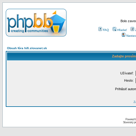
Bolo zaved
FAQ
Hľadať
Nastav
Obsah fóra hifi.slovanet.sk
Zadajte prosím
Užívateľ:
Heslo:
Prihlásiť auto
Za
Powered 
Slovenský p