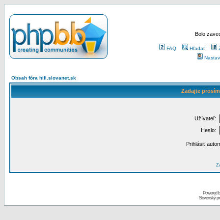
Bolo zaved
FAQ
Hľadať
Nastav
Obsah fóra hifi.slovanet.sk
Zadajte prosím
Užívateľ:
Heslo:
Prihlásiť auto
Za
Powered 
Slovenský p