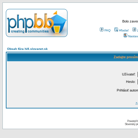
Bolo zaved
FAQ
Hľadať
Nastav
Obsah fóra hifi.slovanet.sk
Zadajte prosím
Užívateľ:
Heslo:
Prihlásiť auto
Za
Powered 
Slovenský p