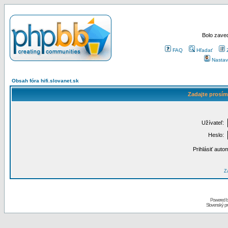
Bolo zaved
FAQ
Hľadať
Nastav
Obsah fóra hifi.slovanet.sk
Zadajte prosím
Užívateľ:
Heslo:
Prihlásiť auto
Za
Powered 
Slovenský p