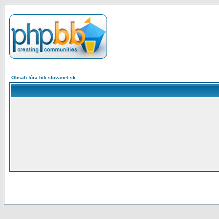
Obsah fóra hifi.slovanet.sk