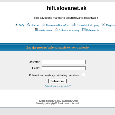
hifi.slovanet.sk
Bolo zavedene manualne potvrdzovanie registracii !!!
FAQ
Hľadať
Zoznam užívateľov
Užívateľské skupiny
Registr
Nastavenia
Súkromné správy
Prihlásenie
Zadajte prosím Vaše užívateľské meno a heslo
Užívateľ:
Heslo:
Prihlásiť automaticky pri ďalšej návšteve:
Zabudli ste svoje heslo?
Powered by
phpBB
© 2001, 2005 phpBB Group
Slovenský preklad
phpBB Slovak
-
www.pcforum.sk