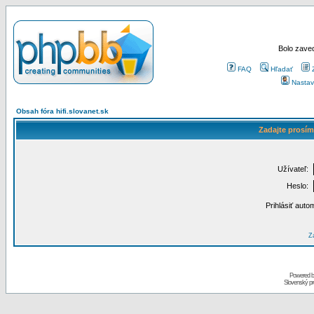
Bolo zaved
FAQ
Hľadať
Nastav
Obsah fóra hifi.slovanet.sk
Zadajte prosím
Užívateľ:
Heslo:
Prihlásiť auto
Za
Powered 
Slovenský p