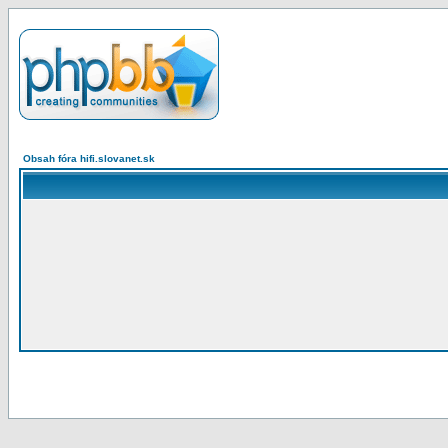
Obsah fóra hifi.slovanet.sk