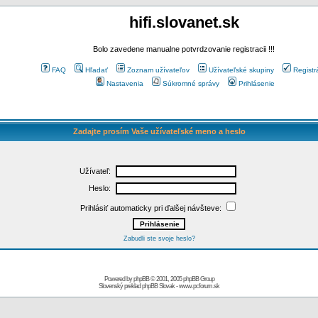
hifi.slovanet.sk
Bolo zavedene manualne potvrdzovanie registracii !!!
FAQ
Hľadať
Zoznam užívateľov
Užívateľské skupiny
Registr
Nastavenia
Súkromné správy
Prihlásenie
Zadajte prosím Vaše užívateľské meno a heslo
Užívateľ:
Heslo:
Prihlásiť automaticky pri ďalšej návšteve:
Zabudli ste svoje heslo?
Powered by
phpBB
© 2001, 2005 phpBB Group
Slovenský preklad
phpBB Slovak
-
www.pcforum.sk