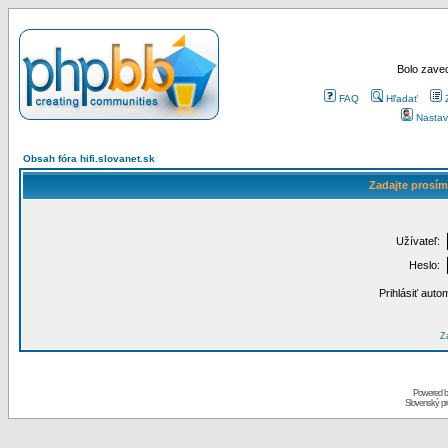
Bolo zaved
FAQ
Hľadať
Nastav
Obsah fóra hifi.slovanet.sk
Zadajte prosím
Užívateľ:
Heslo:
Prihlásiť auto
Za
Powered 
Slovenský p