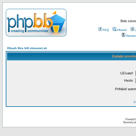
Bolo zaved
FAQ
Hľadať
Nastav
Obsah fóra hifi.slovanet.sk
Zadajte prosím
Užívateľ:
Heslo:
Prihlásiť auto
Za
Powered 
Slovenský p