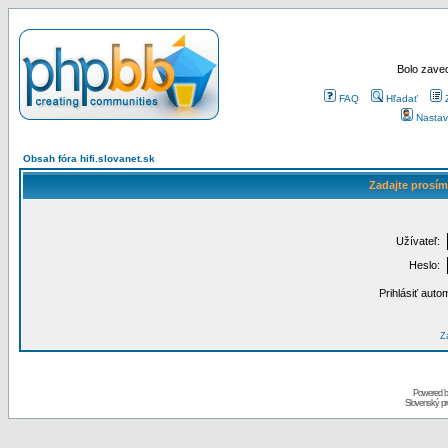
Bolo zaved
FAQ
Hľadať
Nastav
Obsah fóra hifi.slovanet.sk
Zadajte prosím
Užívateľ:
Heslo:
Prihlásiť auto
Za
Powered 
Slovenský p