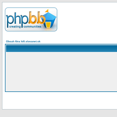
Obsah fóra hifi.slovanet.sk