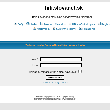
hifi.slovanet.sk
Bolo zavedene manualne potvrdzovanie registracii !!!
FAQ
Hľadať
Zoznam užívateľov
Užívateľské skupiny
Registr
Nastavenia
Súkromné správy
Prihlásenie
Zadajte prosím Vaše užívateľské meno a heslo
Užívateľ:
Heslo:
Prihlásiť automaticky pri ďalšej návšteve:
Zabudli ste svoje heslo?
Powered by
phpBB
© 2001, 2005 phpBB Group
Slovenský preklad
phpBB Slovak
-
www.pcforum.sk