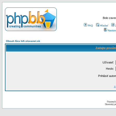
Bolo zaved
FAQ
Hľadať
Nastav
Obsah fóra hifi.slovanet.sk
Zadajte prosím
Užívateľ:
Heslo:
Prihlásiť auto
Za
Powered 
Slovenský p