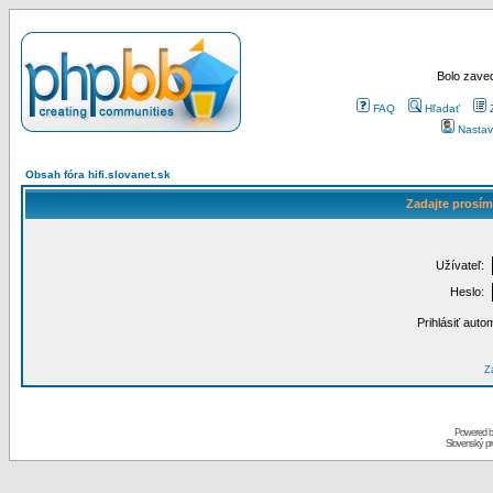
Bolo zaved
FAQ
Hľadať
Nastav
Obsah fóra hifi.slovanet.sk
Zadajte prosím
Užívateľ:
Heslo:
Prihlásiť auto
Za
Powered 
Slovenský p