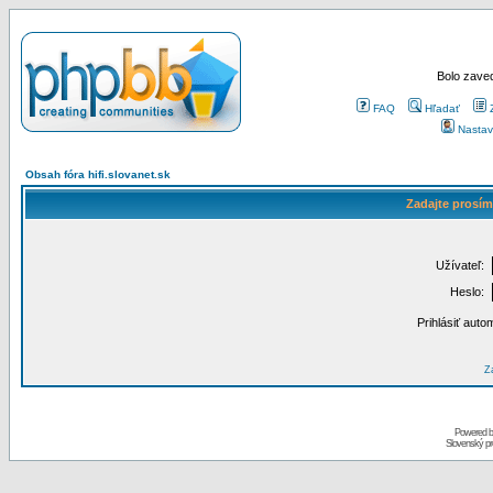
Bolo zaved
FAQ
Hľadať
Nastav
Obsah fóra hifi.slovanet.sk
Zadajte prosím
Užívateľ:
Heslo:
Prihlásiť auto
Za
Powered 
Slovenský p