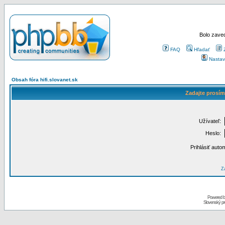
Bolo zaved
FAQ
Hľadať
Nastav
Obsah fóra hifi.slovanet.sk
Zadajte prosím
Užívateľ:
Heslo:
Prihlásiť auto
Za
Powered 
Slovenský p