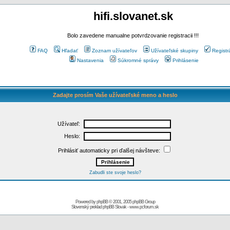
hifi.slovanet.sk
Bolo zavedene manualne potvrdzovanie registracii !!!
FAQ
Hľadať
Zoznam užívateľov
Užívateľské skupiny
Registr
Nastavenia
Súkromné správy
Prihlásenie
Zadajte prosím Vaše užívateľské meno a heslo
Užívateľ:
Heslo:
Prihlásiť automaticky pri ďalšej návšteve:
Zabudli ste svoje heslo?
Powered by
phpBB
© 2001, 2005 phpBB Group
Slovenský preklad
phpBB Slovak
-
www.pcforum.sk