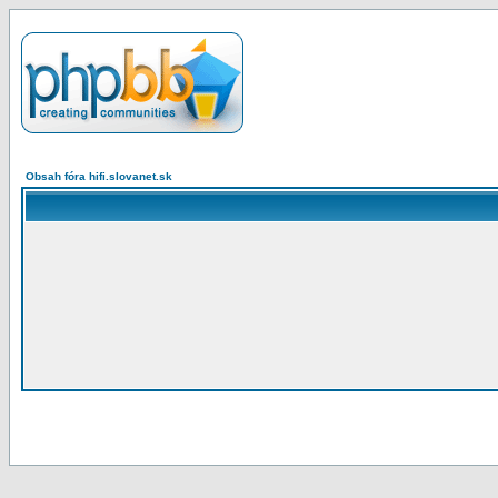
Obsah fóra hifi.slovanet.sk