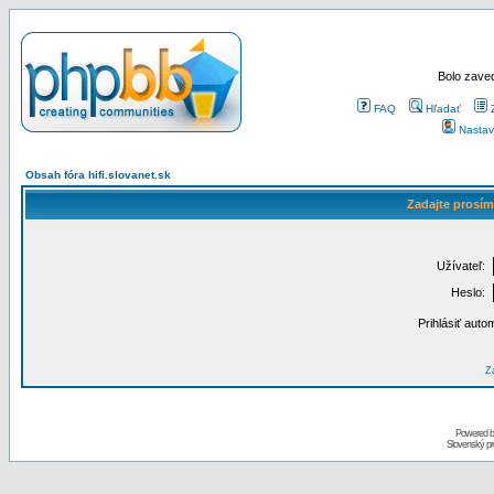
Bolo zaved
FAQ
Hľadať
Nastav
Obsah fóra hifi.slovanet.sk
Zadajte prosím
Užívateľ:
Heslo:
Prihlásiť auto
Za
Powered 
Slovenský p