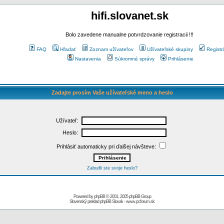
hifi.slovanet.sk
Bolo zavedene manualne potvrdzovanie registracii !!!
FAQ
Hľadať
Zoznam užívateľov
Užívateľské skupiny
Registr
Nastavenia
Súkromné správy
Prihlásenie
Zadajte prosím Vaše užívateľské meno a heslo
Užívateľ:
Heslo:
Prihlásiť automaticky pri ďalšej návšteve:
Zabudli ste svoje heslo?
Powered by
phpBB
© 2001, 2005 phpBB Group
Slovenský preklad
phpBB Slovak
-
www.pcforum.sk