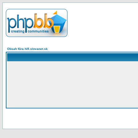
Obsah fóra hifi.slovanet.sk