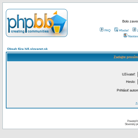
Bolo zaved
FAQ
Hľadať
Nastav
Obsah fóra hifi.slovanet.sk
Zadajte prosím
Užívateľ:
Heslo:
Prihlásiť auto
Za
Powered 
Slovenský p