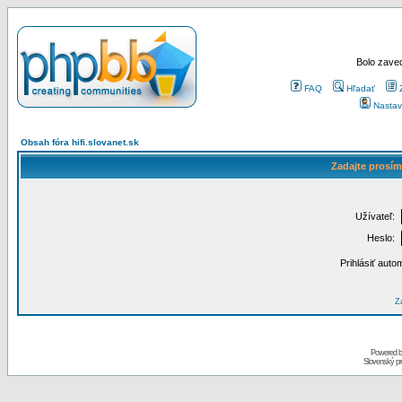
Bolo zaved
FAQ
Hľadať
Nastav
Obsah fóra hifi.slovanet.sk
Zadajte prosím
Užívateľ:
Heslo:
Prihlásiť auto
Za
Powered 
Slovenský p