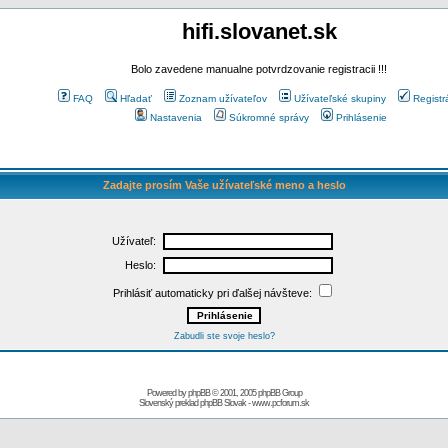
hifi.slovanet.sk
Bolo zavedene manualne potvrdzovanie registracii !!!
FAQ
Hľadať
Zoznam užívateľov
Užívateľské skupiny
Registr
Nastavenia
Súkromné správy
Prihlásenie
Zadajte prosím Vaše užívateľské meno a heslo
Užívateľ:
Heslo:
Prihlásiť automaticky pri ďalšej návšteve:
Zabudli ste svoje heslo?
Powered by
phpBB
© 2001, 2005 phpBB Group
Slovenský preklad
phpBB Slovak
-
www.pcforum.sk