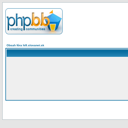
Obsah fóra hifi.slovanet.sk