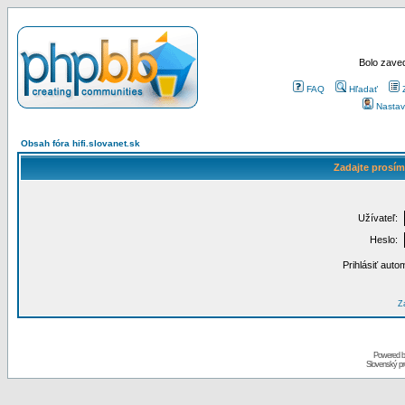
Bolo zaved
FAQ
Hľadať
Nastav
Obsah fóra hifi.slovanet.sk
Zadajte prosím
Užívateľ:
Heslo:
Prihlásiť auto
Za
Powered 
Slovenský p