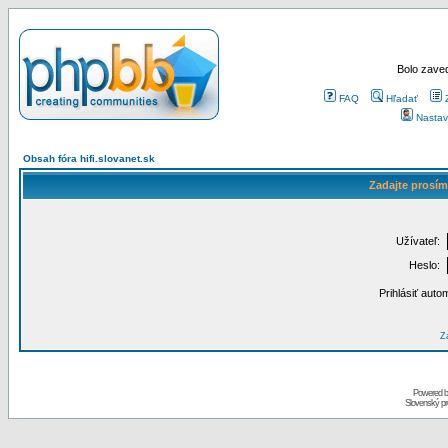
Bolo zaved
FAQ
Hľadať
Nastav
Obsah fóra hifi.slovanet.sk
Zadajte prosím
Užívateľ:
Heslo:
Prihlásiť auto
Za
Powered 
Slovenský p