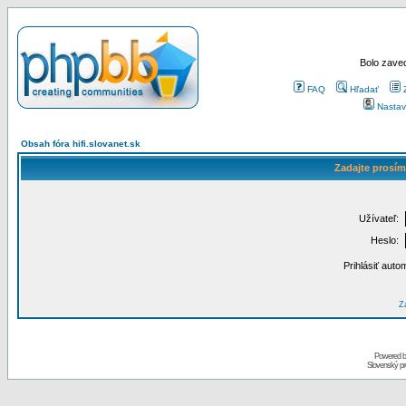
Bolo zaved
FAQ
Hľadať
Nastav
Obsah fóra hifi.slovanet.sk
Zadajte prosím
Užívateľ:
Heslo:
Prihlásiť auto
Za
Powered 
Slovenský p