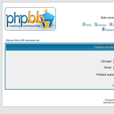
Bolo zaved
FAQ
Hľadať
Nastav
Obsah fóra hifi.slovanet.sk
Zadajte prosím
Užívateľ:
Heslo:
Prihlásiť auto
Za
Powered 
Slovenský p