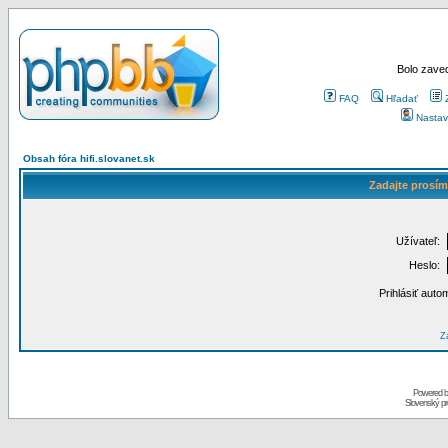
Bolo zaved
FAQ
Hľadať
Nastav
Obsah fóra hifi.slovanet.sk
Zadajte prosím
Užívateľ:
Heslo:
Prihlásiť auto
Za
Powered 
Slovenský p