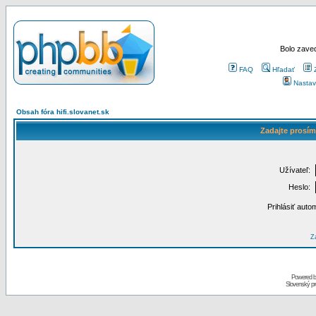
Bolo zaved
FAQ
Hľadať
Nastav
Obsah fóra hifi.slovanet.sk
Zadajte prosím
Užívateľ:
Heslo:
Prihlásiť auto
Za
Powered 
Slovenský p