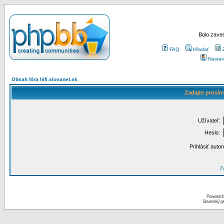
Bolo zaved
FAQ
Hľadať
Nastav
Obsah fóra hifi.slovanet.sk
Zadajte prosím
Užívateľ:
Heslo:
Prihlásiť auto
Za
Powered 
Slovenský p