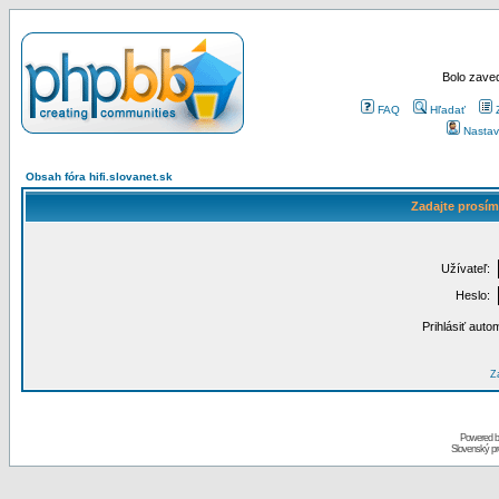
Bolo zaved
FAQ
Hľadať
Nastav
Obsah fóra hifi.slovanet.sk
Zadajte prosím
Užívateľ:
Heslo:
Prihlásiť auto
Za
Powered 
Slovenský p