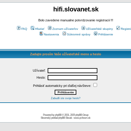
hifi.slovanet.sk
Bolo zavedene manualne potvrdzovanie registracii !!!
FAQ
Hľadať
Zoznam užívateľov
Užívateľské skupiny
Registr
Nastavenia
Súkromné správy
Prihlásenie
Zadajte prosím Vaše užívateľské meno a heslo
Užívateľ:
Heslo:
Prihlásiť automaticky pri ďalšej návšteve:
Zabudli ste svoje heslo?
Powered by
phpBB
© 2001, 2005 phpBB Group
Slovenský preklad
phpBB Slovak
-
www.pcforum.sk