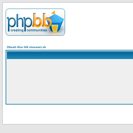
Obsah fóra hifi.slovanet.sk