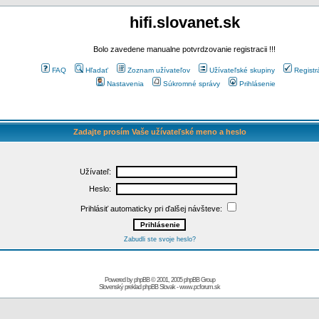
hifi.slovanet.sk
Bolo zavedene manualne potvrdzovanie registracii !!!
FAQ
Hľadať
Zoznam užívateľov
Užívateľské skupiny
Registr
Nastavenia
Súkromné správy
Prihlásenie
Zadajte prosím Vaše užívateľské meno a heslo
Užívateľ:
Heslo:
Prihlásiť automaticky pri ďalšej návšteve:
Zabudli ste svoje heslo?
Powered by
phpBB
© 2001, 2005 phpBB Group
Slovenský preklad
phpBB Slovak
-
www.pcforum.sk