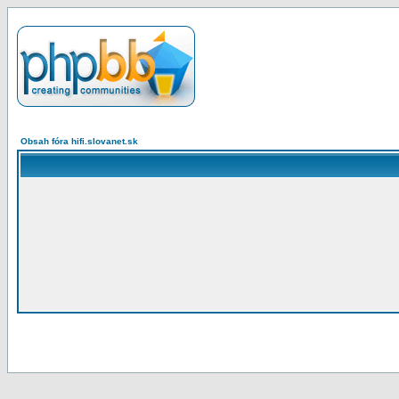
Obsah fóra hifi.slovanet.sk