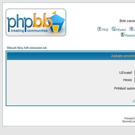
Bolo zaved
FAQ
Hľadať
Nastav
Obsah fóra hifi.slovanet.sk
Zadajte prosím
Užívateľ:
Heslo:
Prihlásiť auto
Za
Powered 
Slovenský p