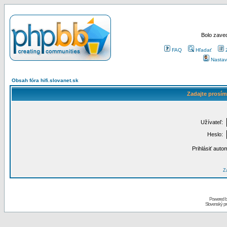
Bolo zaved
FAQ
Hľadať
Nastav
Obsah fóra hifi.slovanet.sk
Zadajte prosím
Užívateľ:
Heslo:
Prihlásiť auto
Za
Powered 
Slovenský p