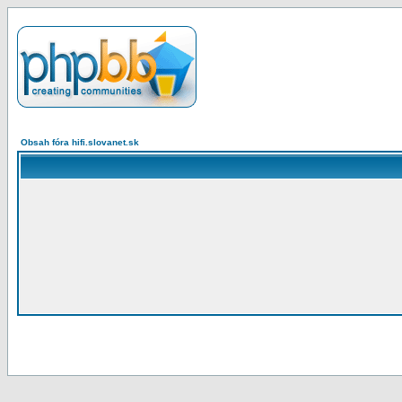
Obsah fóra hifi.slovanet.sk