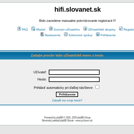
hifi.slovanet.sk
Bolo zavedene manualne potvrdzovanie registracii !!!
FAQ
Hľadať
Zoznam užívateľov
Užívateľské skupiny
Registr
Nastavenia
Súkromné správy
Prihlásenie
Zadajte prosím Vaše užívateľské meno a heslo
Užívateľ:
Heslo:
Prihlásiť automaticky pri ďalšej návšteve:
Zabudli ste svoje heslo?
Powered by
phpBB
© 2001, 2005 phpBB Group
Slovenský preklad
phpBB Slovak
-
www.pcforum.sk