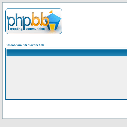
Obsah fóra hifi.slovanet.sk