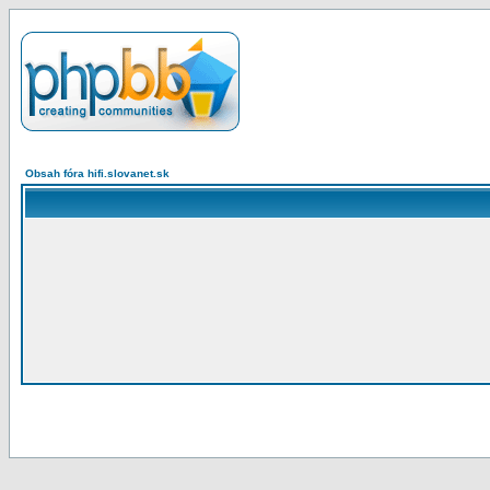
Obsah fóra hifi.slovanet.sk