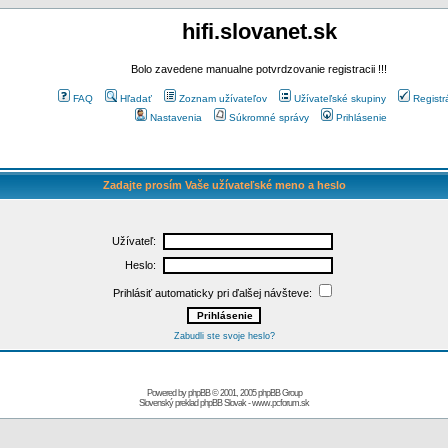
hifi.slovanet.sk
Bolo zavedene manualne potvrdzovanie registracii !!!
FAQ
Hľadať
Zoznam užívateľov
Užívateľské skupiny
Registr
Nastavenia
Súkromné správy
Prihlásenie
Zadajte prosím Vaše užívateľské meno a heslo
Užívateľ:
Heslo:
Prihlásiť automaticky pri ďalšej návšteve:
Zabudli ste svoje heslo?
Powered by
phpBB
© 2001, 2005 phpBB Group
Slovenský preklad
phpBB Slovak
-
www.pcforum.sk