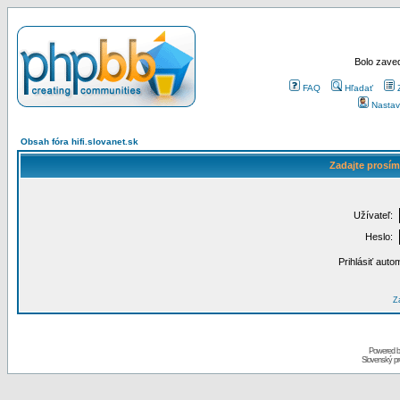
Bolo zaved
FAQ
Hľadať
Nastav
Obsah fóra hifi.slovanet.sk
Zadajte prosím
Užívateľ:
Heslo:
Prihlásiť auto
Za
Powered 
Slovenský p