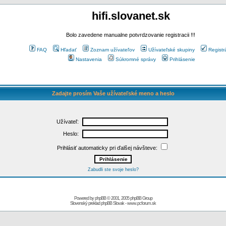
hifi.slovanet.sk
Bolo zavedene manualne potvrdzovanie registracii !!!
FAQ
Hľadať
Zoznam užívateľov
Užívateľské skupiny
Registr
Nastavenia
Súkromné správy
Prihlásenie
Zadajte prosím Vaše užívateľské meno a heslo
Užívateľ:
Heslo:
Prihlásiť automaticky pri ďalšej návšteve:
Zabudli ste svoje heslo?
Powered by
phpBB
© 2001, 2005 phpBB Group
Slovenský preklad
phpBB Slovak
-
www.pcforum.sk