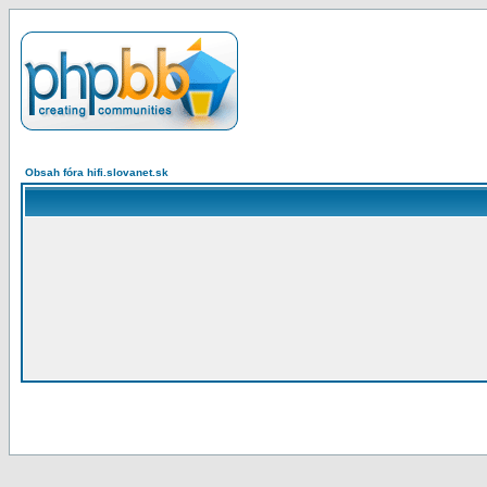
Obsah fóra hifi.slovanet.sk