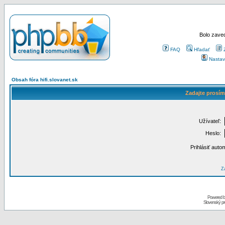
Bolo zaved
FAQ
Hľadať
Nastav
Obsah fóra hifi.slovanet.sk
Zadajte prosím
Užívateľ:
Heslo:
Prihlásiť auto
Za
Powered 
Slovenský p