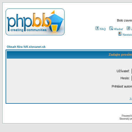
Bolo zaved
FAQ
Hľadať
Nastav
Obsah fóra hifi.slovanet.sk
Zadajte prosím
Užívateľ:
Heslo:
Prihlásiť auto
Za
Powered 
Slovenský p