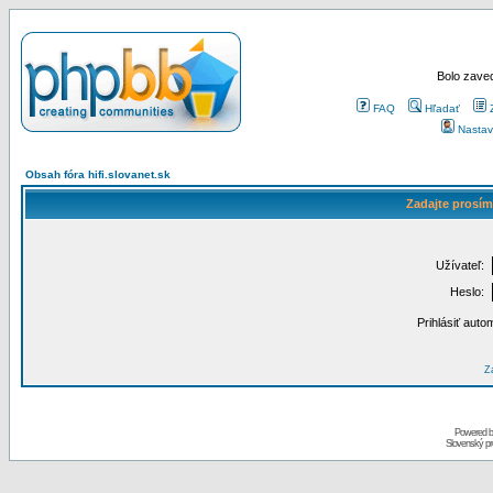
Bolo zaved
FAQ
Hľadať
Nastav
Obsah fóra hifi.slovanet.sk
Zadajte prosím
Užívateľ:
Heslo:
Prihlásiť auto
Za
Powered 
Slovenský p