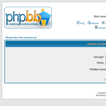
Bolo zaved
FAQ
Hľadať
Nastav
Obsah fóra hifi.slovanet.sk
Zadajte prosím
Užívateľ:
Heslo:
Prihlásiť auto
Za
Powered 
Slovenský p