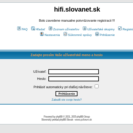
hifi.slovanet.sk
Bolo zavedene manualne potvrdzovanie registracii !!!
FAQ
Hľadať
Zoznam užívateľov
Užívateľské skupiny
Registr
Nastavenia
Súkromné správy
Prihlásenie
Zadajte prosím Vaše užívateľské meno a heslo
Užívateľ:
Heslo:
Prihlásiť automaticky pri ďalšej návšteve:
Zabudli ste svoje heslo?
Powered by
phpBB
© 2001, 2005 phpBB Group
Slovenský preklad
phpBB Slovak
-
www.pcforum.sk