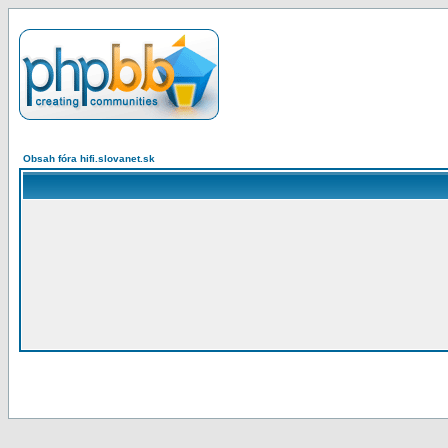
Obsah fóra hifi.slovanet.sk