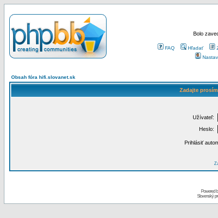
Bolo zaved
FAQ
Hľadať
Nastav
Obsah fóra hifi.slovanet.sk
Zadajte prosím
Užívateľ:
Heslo:
Prihlásiť auto
Za
Powered 
Slovenský p