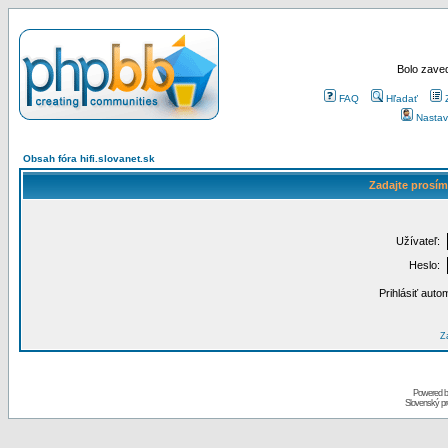
Bolo zaved
FAQ
Hľadať
Nastav
Obsah fóra hifi.slovanet.sk
Zadajte prosím
Užívateľ:
Heslo:
Prihlásiť auto
Za
Powered 
Slovenský p