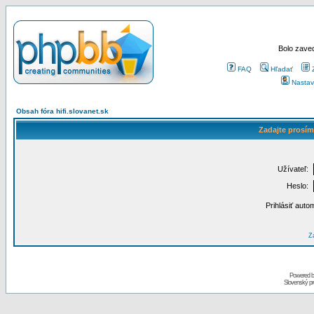
Bolo zaved
FAQ
Hľadať
Nastav
Obsah fóra hifi.slovanet.sk
Zadajte prosím
Užívateľ:
Heslo:
Prihlásiť auto
Za
Powered 
Slovenský p