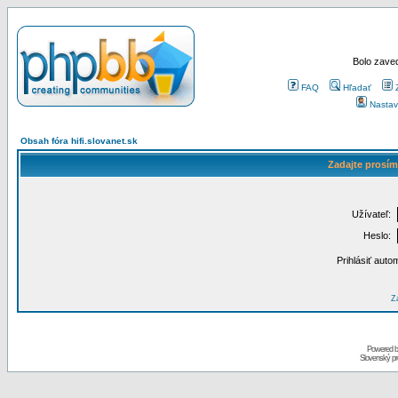
Bolo zaved
FAQ
Hľadať
Nastav
Obsah fóra hifi.slovanet.sk
Zadajte prosím
Užívateľ:
Heslo:
Prihlásiť auto
Za
Powered 
Slovenský p