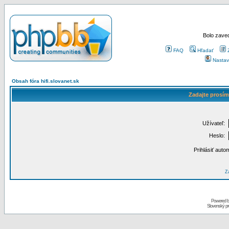
Bolo zaved
FAQ
Hľadať
Nastav
Obsah fóra hifi.slovanet.sk
Zadajte prosím
Užívateľ:
Heslo:
Prihlásiť auto
Za
Powered 
Slovenský p