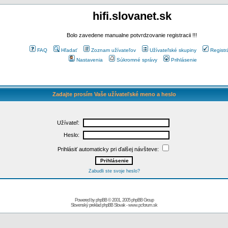
hifi.slovanet.sk
Bolo zavedene manualne potvrdzovanie registracii !!!
FAQ
Hľadať
Zoznam užívateľov
Užívateľské skupiny
Registr
Nastavenia
Súkromné správy
Prihlásenie
Zadajte prosím Vaše užívateľské meno a heslo
Užívateľ:
Heslo:
Prihlásiť automaticky pri ďalšej návšteve:
Zabudli ste svoje heslo?
Powered by
phpBB
© 2001, 2005 phpBB Group
Slovenský preklad
phpBB Slovak
-
www.pcforum.sk