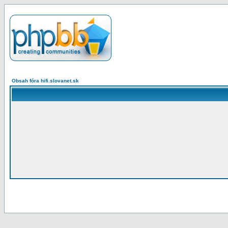
Obsah fóra hifi.slovanet.sk